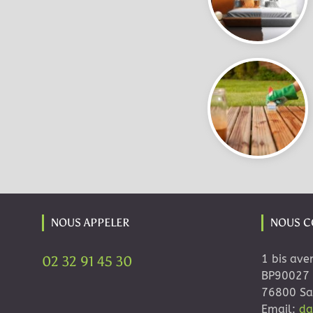
NOUS APPELER
NOUS C
1 bis ave
02 32 91 45 30
BP90027
76800 Sai
Email:
da